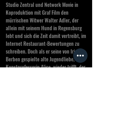
Studio Zentral und Network Movie in
Koproduktion mit Graf Film den
mürrischen Witwer Walter Adler, der
allein mit seinem Hund in Regensburg
lebt und sich die Zeit damit vertreibt, im
Internet Restaurant-Bewertungen zu
schreiben. Doch als er seine von Iris
Berben gespielte alte Jugendliebe, die
Kunstprofessorin Alice, wieder trifft, der
er 40 Jahre zuvor erfolglos einen
Heiratsantrag gemacht hatte, ändert
sich sein Leben noch einmal radikal: Um
sie endlich für sich zu gewinnen,
schreibt er sich als Gaststudent in
ihrem Seminar ein. Nicht ahnend, dass
er nicht nur von Alice herausgefordert